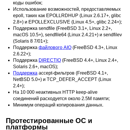
коды ошибок;
Использование возможностей, предоставляемых
epoll, таких как EPOLLRDHUP (Linux 2.6.17+, glibc
2.8+) и EPOLLEXCLUSIVE (Linux 4.5+, glibc 2.24+);
Поддержка sendfile (FreeBSD 3.1+, Linux 2.2+,
macOS 10.5+), sendfile64 (Linux 2.4.21+) и sendfilev
(Solaris 8 7/01+);
Поддержка
файлового AIO
(FreeBSD 4.3+, Linux
2.6.22+);
Поддержка
DIRECTIO
(FreeBSD 4.4+, Linux 2.4+,
Solaris 2.6+, macOS);
Поддержка
accept-фильтров (FreeBSD 4.1+,
NetBSD 5.0+) и TCP_DEFER_ACCEPT (Linux
2.4+);
На
10 000
неактивных HTTP keep-alive
соединений расходуется около 2.5M памяти;
Минимум операций копирования данных.
Протестированные ОС и
платформы