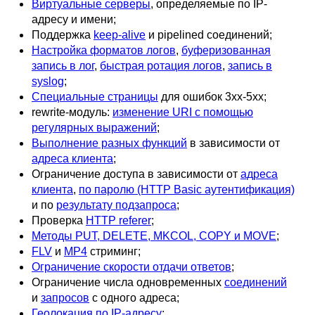
Виртуальные серверы
, определяемые по IP-
адресу и имени;
Поддержка
keep-alive
и pipelined соединений;
Настройка форматов логов
,
буферизованная
запись в лог
,
быстрая ротация логов
,
запись в
syslog
;
Специальные страницы
для ошибок 3xx-5xx;
rewrite-модуль:
изменение URI с помощью
регулярных выражений
;
Выполнение разных функций
в зависимости от
адреса клиента
;
Ограничение доступа в зависимости от
адреса
клиента
,
по паролю (HTTP Basic аутентификация)
и по
результату подзапроса
;
Проверка
HTTP referer
;
Методы PUT, DELETE, MKCOL, COPY и MOVE
;
FLV
и
MP4
стриминг;
Ограничение скорости отдачи ответов
;
Ограничение числа одновременных
соединений
и
запросов
с одного адреса;
Геолокация по IP-адресу
;