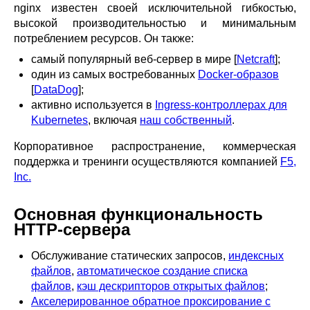
blog
nginx известен своей исключительной гибкостью,
высокой производительностью и минимальным
njs
потреблением ресурсов. Он также:
ingress controller
самый популярный веб-сервер в мире [
Netcraft
];
gateway fabric
один из самых востребованных
Docker-образов
[
DataDog
];
активно используется в
Ingress-контроллерах для
Kubernetes
, включая
наш собственный
.
Корпоративное распространение, коммерческая
поддержка и тренинги осуществляются компанией
F5,
Inc.
Основная функциональность
HTTP-сервера
Обслуживание статических запросов,
индексных
файлов
,
автоматическое создание списка
файлов
,
кэш дескрипторов открытых файлов
;
Акселерированное обратное проксирование с