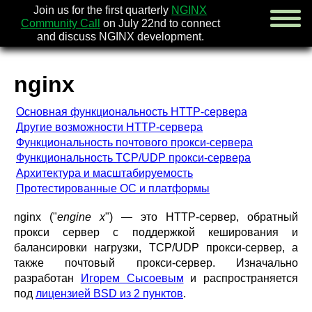
Join us for the first quarterly
NGINX
Community Call
on July 22nd to connect
and discuss NGINX development.
nginx
english
Основная функциональность HTTP-сервера
русский
Другие возможности HTTP-сервера
Функциональность почтового прокси-сервера
новости
[en]
Функциональность TCP/UDP прокси-сервера
об nginx
Архитектура и масштабируемость
скачать
Протестированные ОС и платформы
безопасность
[en]
документация
nginx ("
engine x
") — это HTTP-сервер, обратный
faq
прокси сервер с поддержкой кеширования и
книги
[en]
балансировки нагрузки, TCP/UDP прокси-сервер, а
сообщество
также почтовый прокси-сервер. Изначально
компания
разработан
Игорем Сысоевым
и распространяется
под
лицензией BSD из 2 пунктов
.
x.com