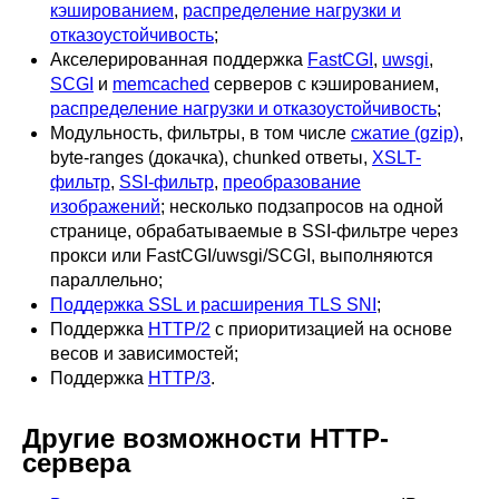
кэшированием
,
распределение нагрузки и
отказоустойчивость
;
Акселерированная поддержка
FastCGI
,
uwsgi
,
SCGI
и
memcached
серверов с кэшированием,
распределение нагрузки и отказоустойчивость
;
Модульность, фильтры, в том числе
сжатие (gzip)
,
byte-ranges (докачка), chunked ответы,
XSLT-
фильтр
,
SSI-фильтр
,
преобразование
изображений
; несколько подзапросов на одной
странице, обрабатываемые в SSI-фильтре через
прокси или FastCGI/uwsgi/SCGI, выполняются
параллельно;
Поддержка SSL и расширения TLS SNI
;
Поддержка
HTTP/2
с приоритизацией на основе
весов и зависимостей;
Поддержка
HTTP/3
.
Другие возможности HTTP-
сервера