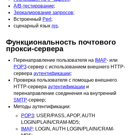
A/B-тестирование
;
Зеркалирование запросов
;
Встроенный
Perl
;
сценарный язык
njs
.
Функциональность почтового
прокси-сервера
Перенаправление пользователя на
IMAP
- или
POP3
-сервер с использованием внешнего HTTP-
сервера
аутентификации
;
Проверка пользователя с помощью внешнего
HTTP-сервера
аутентификации
и
перенаправление соединения на внутренний
SMTP
-сервер;
Методы аутентификации:
POP3
: USER/PASS, APOP, AUTH
LOGIN/PLAIN/CRAM-MD5;
IMAP
: LOGIN, AUTH LOGIN/PLAIN/CRAM-