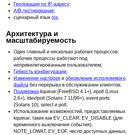
Геолокация по IP-адресу
;
A/B-тестирование
;
сценарный язык
njs
.
Архитектура и
масштабируемость
Один главный и несколько рабочих процессов,
рабочие процессы работают под
непривилегированным пользователем;
Гибкость конфигурации
;
Изменение настроек
и
обновление исполняемого
файла
без перерыва в обслуживании клиентов;
Поддержка
kqueue (FreeBSD 4.1+), epoll (Linux
2.6+), /dev/poll
(Solaris 7 11/99+),
event ports
(Solaris 10),
select и poll;
Использование возможностей, предоставляемых
kqueue, таких как EV_CLEAR, EV_DISABLE (для
временного выключения события),
NOTE_LOWAT, EV_EOF, число доступных данных,