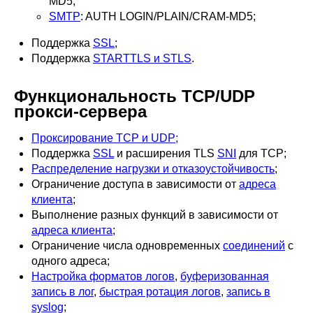
MD5;
SMTP
: AUTH LOGIN/PLAIN/CRAM-MD5;
Поддержка
SSL
;
Поддержка
STARTTLS и STLS
.
Функциональность TCP/UDP
прокси-сервера
Проксирование TCP и UDP;
Поддержка
SSL
и расширения TLS
SNI
для TCP;
Распределение нагрузки и отказоустойчивость
;
Ограничение доступа в зависимости от
адреса
клиента
;
Выполнение разных функций в зависимости от
адреса клиента
;
Ограничение числа одновременных
соединений
с
одного адреса;
Настройка форматов логов
,
буферизованная
запись в лог
,
быстрая ротация логов
,
запись в
syslog
;