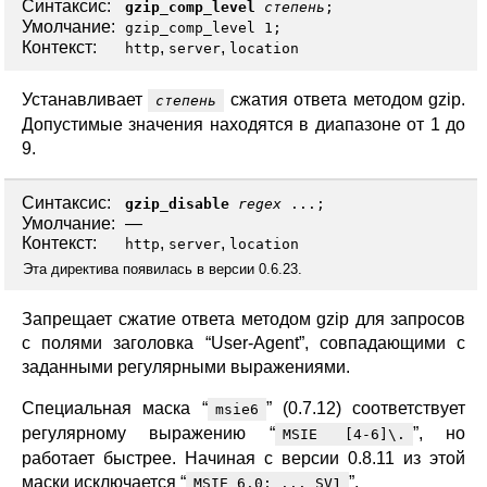
Синтаксис:
gzip_comp_level
степень
;
Умолчание:
gzip_comp_level 1;
Контекст:
,
,
http
server
location
Устанавливает
сжатия ответа методом gzip.
степень
Допустимые значения находятся в диапазоне от 1 до
9.
Синтаксис:
gzip_disable
regex
...;
Умолчание:
—
Контекст:
,
,
http
server
location
Эта директива появилась в версии 0.6.23.
Запрещает сжатие ответа методом gzip для запросов
с полями заголовка “User-Agent”, совпадающими с
заданными регулярными выражениями.
Специальная маска “
” (0.7.12) соответствует
msie6
регулярному выражению “
”, но
MSIE [4-6]\.
работает быстрее. Начиная с версии 0.8.11 из этой
маски исключается “
”.
MSIE 6.0; ... SV1