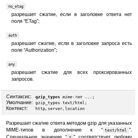
no_etag
разрешает сжатие, если в заголовке ответа нет
поля “ETag”;
auth
разрешает сжатие, если в заголовке запроса есть
поле “Authorization”;
any
разрешает сжатие для всех проксированных
запросов.
Синтаксис:
gzip_types
mime-тип
...;
Умолчание:
gzip_types text/html;
Контекст:
,
,
http
server
location
Разрешает сжатие ответа методом gzip для указанных
MIME-типов в дополнение к “
”.
text/html
Специальное значение “
” соответствует любому
*