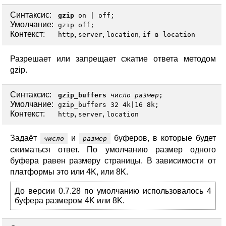
Синтаксис:
gzip
on
|
off
;
Умолчание:
gzip off;
Контекст:
,
,
,
http
server
location
if в location
Разрешает или запрещает сжатие ответа методом
gzip.
Синтаксис:
gzip_buffers
число
размер
;
Умолчание:
gzip_buffers 32 4k|16 8k;
Контекст:
,
,
http
server
location
Задаёт
и
буферов, в которые будет
число
размер
сжиматься ответ. По умолчанию размер одного
буфера равен размеру страницы. В зависимости от
платформы это или 4K, или 8K.
До версии 0.7.28 по умолчанию использовалось 4
буфера размером 4K или 8K.