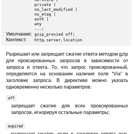
private
no_last_modified
no_etag
auth
any
...;
Умолчание:
gzip_proxied off;
Контекст:
,
,
http
server
location
Разрешает или запрещает сжатие ответа методом gzip
для проксированных запросов в зависимости от
запроса и ответа. То, что запрос проксированный,
определяется на основании наличия поля “Via” в
заголовке запроса. В директиве можно указать
одновременно несколько параметров:
off
запрещает сжатие для всех проксированных
запросов, игнорируя остальные параметры;
expired
разрешает сжатие, если в заголовке ответа есть