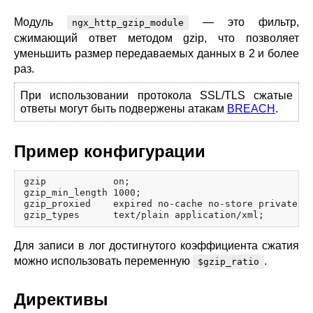
blog
Модуль
— это фильтр,
ngx_http_gzip_module
njs
сжимающий ответ методом gzip, что позволяет
ingress controller
уменьшить размер передаваемых данных в 2 и более
gateway fabric
раз.
При использовании протокола SSL/TLS сжатые
ответы могут быть подвержены атакам
BREACH
.
Пример конфигурации
gzip            on;

gzip_min_length 1000;

gzip_proxied    expired no-cache no-store private au
Для записи в лог достигнутого коэффициента сжатия
можно использовать переменную
.
$gzip_ratio
Директивы