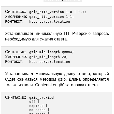
Синтаксис:
gzip_http_version
1.0
|
1.1
;
Умолчание:
gzip_http_version 1.1;
Контекст:
,
,
http
server
location
Устанавливает минимальную HTTP-версию запроса,
необходимую для сжатия ответа.
Синтаксис:
gzip_min_length
длина
;
Умолчание:
gzip_min_length 20;
Контекст:
,
,
http
server
location
Устанавливает минимальную длину ответа, который
будет сжиматься методом gzip. Длина определяется
только из поля “Content-Length” заголовка ответа.
Синтаксис:
gzip_proxied
off
expired
no-cache
no-store