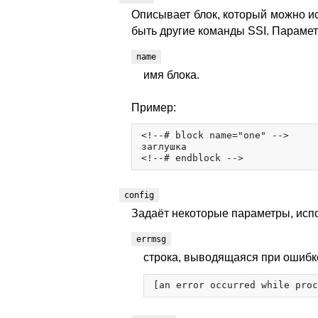
Описывает блок, который можно и
быть другие команды SSI. Параме
name
имя блока.
Пример:
<!--# block name="one" -->

заглушка

config
Задаёт некоторые параметры, испо
errmsg
строка, выводящаяся при ошибке