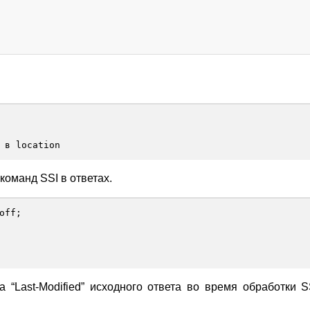
 в location
команд SSI в ответах.
off
;
а “Last-Modified” исходного ответа во время обработки S