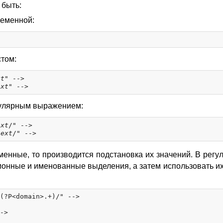
 быть:
ременной:
стом:
xt
" -->

ext
гулярным выражением:
ext
/" -->

text
енные, то производится подстановка их значений. В регу
онные и именованные выделения, а затем использовать их
(?P<domain>.+)/" -->

->
