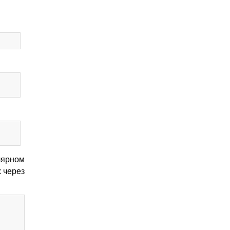
лярном
 через