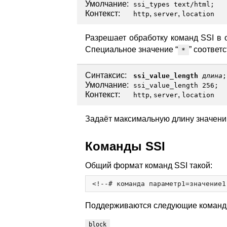
Умолчание:
ssi_types text/html;
Контекст:
,
,
http
server
location
Разрешает обработку команд SSI в 
Специальное значение “
” соответ
*
Синтаксис:
ssi_value_length
длина
;
Умолчание:
ssi_value_length 256;
Контекст:
,
,
http
server
location
Задаёт максимальную длину значени
Команды SSI
Общий формат команд SSI такой:
Поддерживаются следующие команд
block