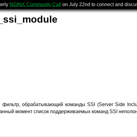
terly
NGINX Community Call
on July 22nd to connect and disc
_ssi_module
фильтр, обрабатывающий команды SSI (Server Side Inclu
 данный момент список поддерживаемых команд SSI неполон