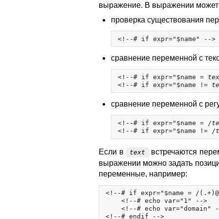
выражение. В выражении может
проверка существования пе
сравнение переменной с тек
<!--# if expr="$name = 
te
<!--# if expr="$name != 
t
сравнение переменной с ре
<!--# if expr="$name = /
t
<!--# if expr="$name != /
Если в
встречаются перем
text
выражении можно задать позици
переменные, например:
<!--# if expr="$name = /(.+)@
    <!--# echo var="1" -->

    <!--# echo var="domain" -