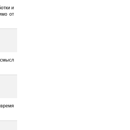
отки и
имо от
 смысл
о время