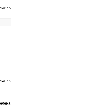
лчанию
лчанию
елена.