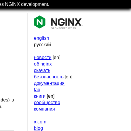
uss NGINX development.
english
русский
новости
[en]
об nginx
скачать
безопасность
[en]
документация
faq
книги
[en]
des) в
сообщество
.
компания
x.com
blog