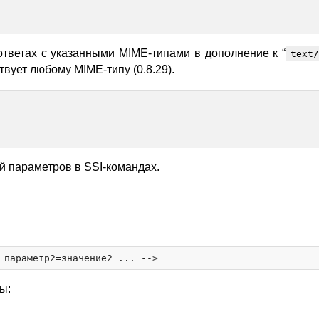
ответах с указанными MIME-типами в дополнение к “
text/
ствует любому MIME-типу (0.8.29).
й параметров в SSI-командах.
ы: