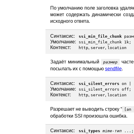
По умолчанию поле заголовка удаляе
может содержать динамически созд
исходного ответа.
Синтаксис:
ssi_min_file_chunk
разм
Умолчание:
ssi_min_file_chunk 1k;
Контекст:
,
,
http
server
location
Задаёт минимальный
часте
размер
посылать их с помощью
sendfile
.
Синтаксис:
ssi_silent_errors
on
|
Умолчание:
ssi_silent_errors off;
Контекст:
,
,
http
server
location
Разрешает не выводить строку “
[an 
обработки SSI произошла ошибка.
Синтаксис:
ssi_types
mime-тип
...;