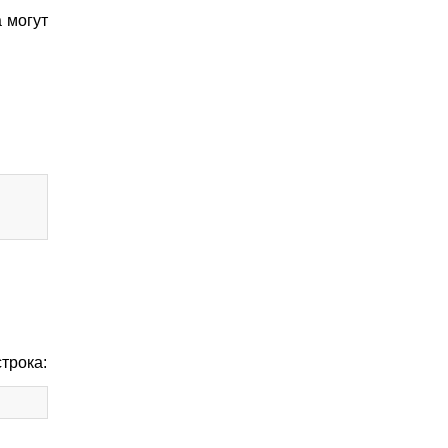
а могут
трока: