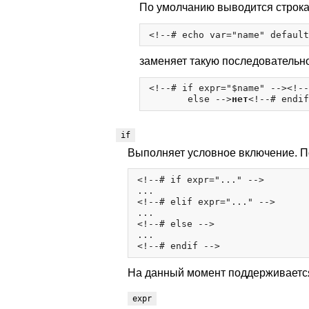
По умолчанию выводится строка
<!--# echo var="name" default
заменяет такую последовательно
<!--# if expr="$name" --><!--
       else -->
нет
if
Выполняет условное включение. 
<!--# if expr="..." -->

...

<!--# elif expr="..." -->

...

<!--# else -->

...

На данный момент поддерживается
expr