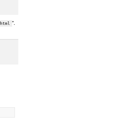
”.
html