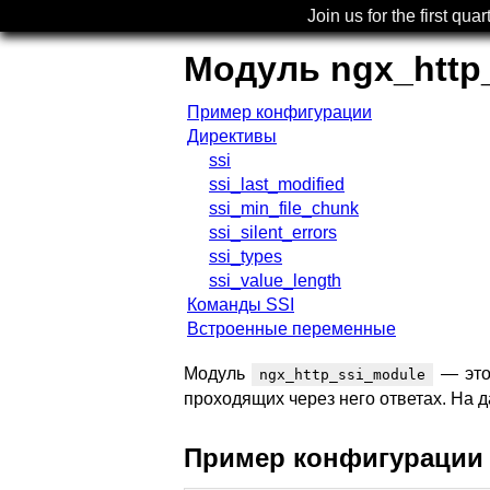
Join us for the first quar
Модуль ngx_http
Пример конфигурации
Директивы
ssi
ssi_last_modified
ssi_min_file_chunk
ssi_silent_errors
ssi_types
ssi_value_length
Команды SSI
Встроенные переменные
Модуль
— это 
ngx_http_ssi_module
проходящих через него ответах. На
Пример конфигурации