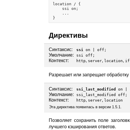
location / {

    ssi on;

    ...

Директивы
Синтаксис:
ssi
on
|
off
;
Умолчание:
ssi off;
Контекст:
,
,
,
http
server
location
if
Разрешает или запрещает обработку 
Синтаксис:
ssi_last_modified
on
|
Умолчание:
ssi_last_modified off;
Контекст:
,
,
http
server
location
Эта директива появилась в версии 1.5.1.
Позволяет сохранить поле заголовк
лучшего кэширования ответов.