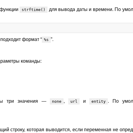
 функции
для вывода даты и времени. По умо
strftime()
 подходит формат “
”.
%s
араметры команды:
жны три значения —
,
и
. По умо
none
url
entity
щий строку, которая выводится, если переменная не опред