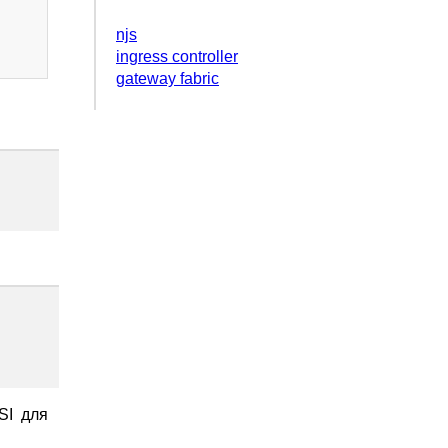
njs
ingress controller
gateway fabric
SI для