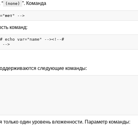
 “
”. Команда
(none)
="
нет
сть команд:
# echo var="name" --><!--#

Поддерживаются следующие команды:
 только один уровень вложенности. Параметр команды: