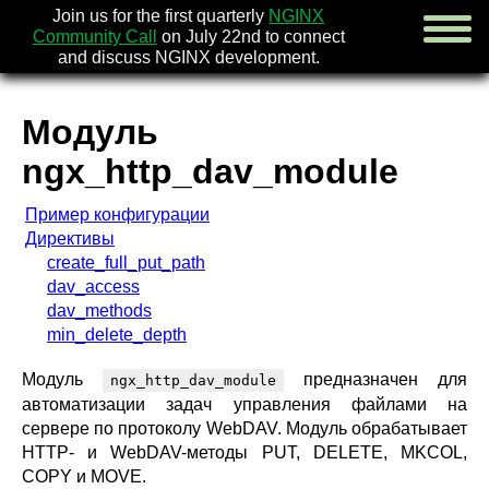
Join us for the first quarterly
NGINX
Community Call
on July 22nd to connect
and discuss NGINX development.
Модуль
english
ngx_http_dav_module
русский
Пример конфигурации
новости
[en]
Директивы
об nginx
create_full_put_path
скачать
dav_access
безопасность
[en]
dav_methods
документация
min_delete_depth
faq
книги
[en]
Модуль
предназначен для
ngx_http_dav_module
сообщество
автоматизации задач управления файлами на
компания
сервере по протоколу WebDAV. Модуль обрабатывает
HTTP- и WebDAV-методы PUT, DELETE, MKCOL,
x.com
COPY и MOVE.