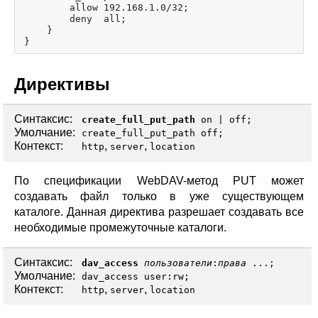
        allow 192.168.1.0/32;

        deny  all;

    }

Директивы
Синтаксис:
create_full_put_path
on
|
off
;
Умолчание:
create_full_put_path off;
Контекст:
,
,
http
server
location
По спецификации WebDAV-метод PUT может
создавать файл только в уже существующем
каталоге. Данная директива разрешает создавать все
необходимые промежуточные каталоги.
Синтаксис:
dav_access
пользователи
:
права
...;
Умолчание:
dav_access user:rw;
Контекст:
,
,
http
server
location