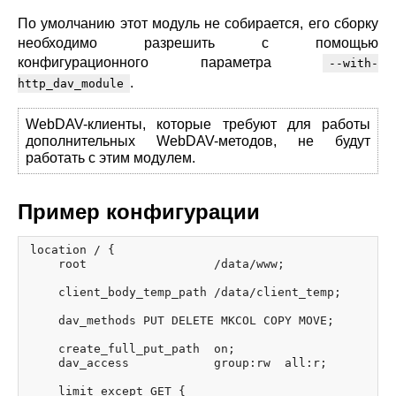
blog
По умолчанию этот модуль не собирается, его сборку
необходимо разрешить с помощью
njs
конфигурационного параметра
ingress controller
--with-
gateway fabric
.
http_dav_module
WebDAV-клиенты, которые требуют для работы
дополнительных WebDAV-методов, не будут
работать с этим модулем.
Пример конфигурации
location / {

    root                  /data/www;

    client_body_temp_path /data/client_temp;

    dav_methods PUT DELETE MKCOL COPY MOVE;

    create_full_put_path  on;

    dav_access            group:rw  all:r;

    limit_except GET {
