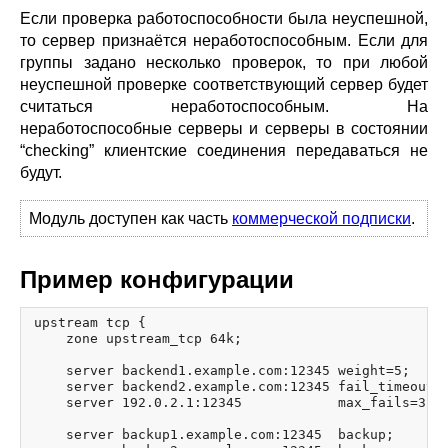
blog
Если проверка работоспособности была неуспешной,
то сервер признаётся неработоспособным. Если для
njs
группы задано несколько проверок, то при любой
ingress controller
неуспешной проверке соответствующий сервер будет
gateway fabric
считаться неработоспособным. На
неработоспособные серверы и серверы в состоянии
“checking” клиентские соединения передаваться не
будут.
Модуль доступен как часть
коммерческой подписки
.
Пример конфигурации
upstream tcp {

    zone upstream_tcp 64k;

    server backend1.example.com:12345 weight=5;

    server backend2.example.com:12345 fail_timeout=5
    server 192.0.2.1:12345            max_fails=3;

    server backup1.example.com:12345  backup;
