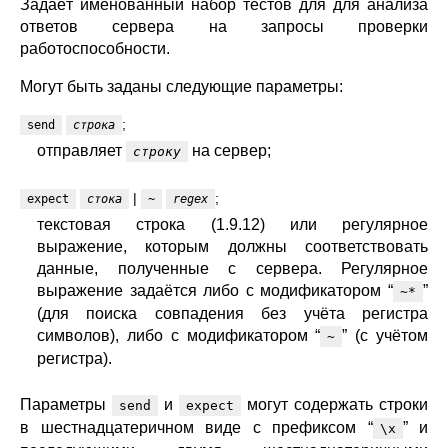
Задаёт именованный набор тестов для для анализа
ответов сервера на запросы проверки
работоспособности.
Могут быть заданы следующие параметры:
;
send
строка
отправляет
на сервер;
строку
|
;
expect
стока
~
regex
текстовая строка (1.9.12) или регулярное
выражение, которым должны соответствовать
данные, полученные с сервера. Регулярное
выражение задаётся либо с модификатором “
”
~*
(для поиска совпадения без учёта регистра
символов), либо с модификатором “
” (с учётом
~
регистра).
Параметры
и
могут содержать строки
send
expect
в шестнадцатеричном виде с префиксом “
” и
\x