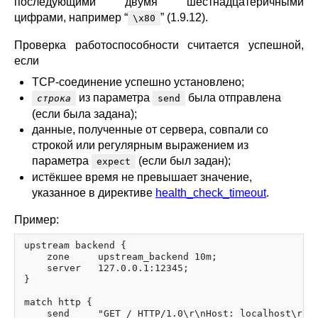
последующими двумя шестнадцатеричными
цифрами, например “
” (1.9.12).
\x80
Проверка работоспособности считается успешной,
если
TCP-соединение успешно установлено;
из параметра
была отправлена
строка
send
(если была задана);
данные, полученные от сервера, совпали со
строкой или регулярным выражением из
параметра
(если был задан);
expect
истёкшее время не превышает значение,
указанное в директиве
health_check_timeout
.
Пример:
upstream backend {

    zone     upstream_backend 10m;

    server   127.0.0.1:12345;

}

match http {

    send     "GET / HTTP/1.0\r\nHost: localhost\r\n\