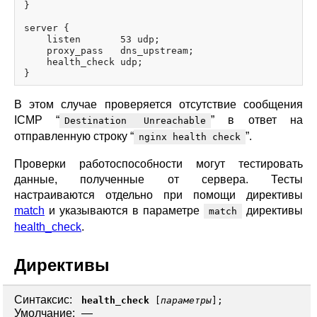
}

server {

    listen       53 udp;

    proxy_pass   dns_upstream;

    health_check udp;

В этом случае проверяется отсутствие сообщения
ICMP “
” в ответ на
Destination Unreachable
отправленную строку “
”.
nginx health check
Проверки работоспособности могут тестировать
данные, полученные от сервера. Тесты
настраиваются отдельно при помощи директивы
match
и указываются в параметре
директивы
match
health_check
.
Директивы
Синтаксис:
health_check
[
параметры
];
Умолчание:
—