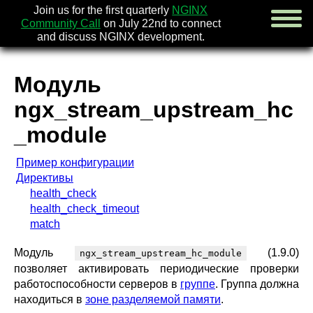
Join us for the first quarterly
NGINX
Community Call
on July 22nd to connect
and discuss NGINX development.
Модуль
english
ngx_stream_upstream_hc
русский
_module
новости
[en]
Пример конфигурации
об nginx
Директивы
скачать
health_check
безопасность
[en]
health_check_timeout
документация
match
faq
книги
[en]
Модуль
(1.9.0)
ngx_stream_upstream_hc_module
сообщество
позволяет активировать периодические проверки
компания
работоспособности серверов в
группе
. Группа должна
находиться в
зоне разделяемой памяти
.
x.com