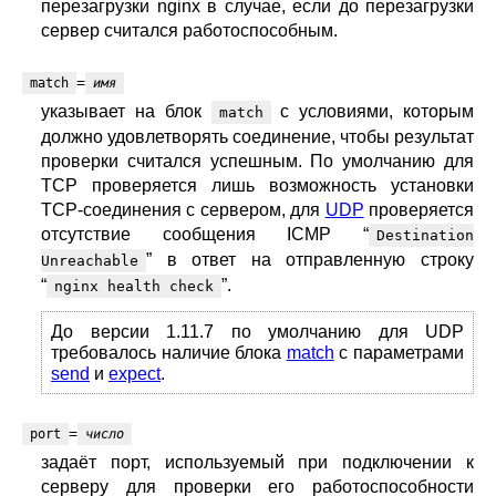
перезагрузки nginx в случае, если до перезагрузки
сервер считался работоспособным.
=
match
имя
указывает на блок
с условиями, которым
match
должно удовлетворять соединение, чтобы результат
проверки считался успешным. По умолчанию для
TCP проверяется лишь возможность установки
TCP-соединения с сервером, для
UDP
проверяется
отсутствие сообщения ICMP “
Destination
” в ответ на отправленную строку
Unreachable
“
”.
nginx health check
До версии 1.11.7 по умолчанию для UDP
требовалось наличие блока
match
с параметрами
send
и
expect
.
=
port
число
задаёт порт, используемый при подключении к
серверу для проверки его работоспособности