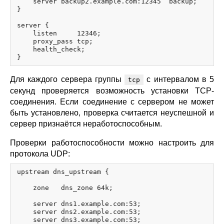
    server backup2.example.com:12345  backup;

}

server {

    listen     12346;

    proxy_pass tcp;

    health_check;

Для каждого сервера группы
с интервалом в 5
tcp
секунд проверяется возможность установки TCP-
соединения. Если соединение с сервером не может
быть установлено, проверка считается неуспешной и
сервер признаётся неработоспособным.
Проверки работоспособности можно настроить для
протокола UDP:
upstream dns_upstream {

    zone   dns_zone 64k;

    server dns1.example.com:53;

    server dns2.example.com:53;

    server dns3.example.com:53;
