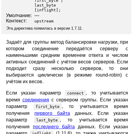
first_byte
last_byte
[
inflight
];
Умолчание:
—
Контекст:
upstream
Эта директива появилась в версии 1.7.11.
Задаёт для группы метод балансировки нагрузки, при
котором соединение передаётся серверу с
наименьшими средним временем ответа и числом
активных соединений с учётом весов серверов. Если
подходит сразу несколько серверов, то они
выбираются циклически (в режиме round-robin) с
учётом их весов.
Если указан параметр
, то учитывается
connect
время
соединения
с сервером группы. Если указан
параметр
, то учитывается время
first_byte
получения
первого байта
данных. Если указан
параметр
, то учитывается время
last_byte
получения
последнего байта
данных. Если указан
параметр
(1.11.6), то также учитываются
inflight