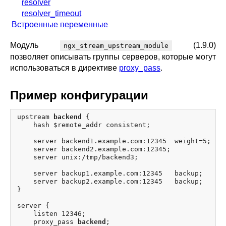
resolver
blog
resolver_timeout
Встроенные переменные
njs
ingress controller
Модуль
(1.9.0)
ngx_stream_upstream_module
gateway fabric
позволяет описывать группы серверов, которые могут
использоваться в директиве
proxy_pass
.
Пример конфигурации
upstream 
backend
 {

    hash $remote_addr consistent;

    server backend1.example.com:12345  weight=5;

    server backend2.example.com:12345;

    server unix:/tmp/backend3;

    server backup1.example.com:12345   backup;

    server backup2.example.com:12345   backup;

}

server {

    listen 12346;

    proxy_pass 
backend
;
