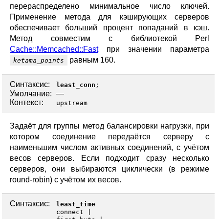
перераспределено минимальное число ключей.
Применение метода для кэширующих серверов
обеспечивает больший процент попаданий в кэш.
Метод совместим с библиотекой Perl
Cache::Memcached::Fast
при значении параметра
равным 160.
ketama_points
Синтаксис:
least_conn
;
Умолчание:
—
Контекст:
upstream
Задаёт для группы метод балансировки нагрузки, при
котором соединение передаётся серверу с
наименьшим числом активных соединений, с учётом
весов серверов. Если подходит сразу несколько
серверов, они выбираются циклически (в режиме
round-robin) с учётом их весов.
Синтаксис:
least_time
connect