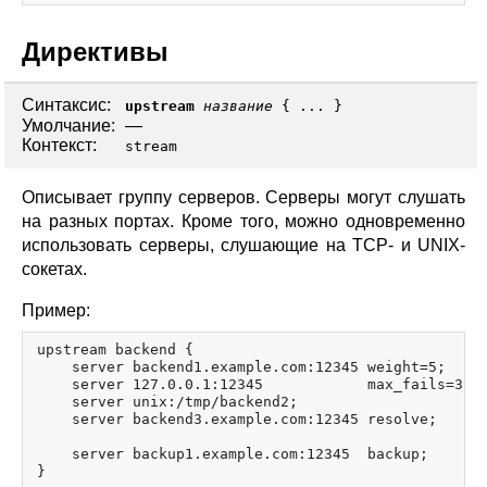
Директивы
Синтаксис:
upstream
название
{ ... }
Умолчание:
—
Контекст:
stream
Описывает группу серверов. Серверы могут слушать
на разных портах. Кроме того, можно одновременно
использовать серверы, слушающие на TCP- и UNIX-
сокетах.
Пример:
upstream backend {

    server backend1.example.com:12345 weight=5;

    server 127.0.0.1:12345            max_fails=3 fa
    server unix:/tmp/backend2;

    server backend3.example.com:12345 resolve;

    server backup1.example.com:12345  backup;
