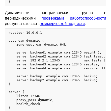
Динамически настраиваемая группа с
периодическими
проверками работоспособности
доступна как часть
коммерческой подписки
:
resolver 10.0.0.1;

upstream 
dynamic
 {

    zone upstream_dynamic 64k;

    server backend1.example.com:12345 weight=5;

    server backend2.example.com:12345 fail_timeout=5
    server 192.0.2.1:12345            max_fails=3;

    server backend3.example.com:12345 resolve;

    server backend4.example.com       service=http r
    server backup1.example.com:12345  backup;

    server backup2.example.com:12345  backup;

}

server {

    listen 12346;

    proxy_pass 
dynamic
;

    health_check;
