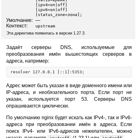
[
ipv4
=
on
|
off
]
[
ipv6
=
on
|
off
]
[
status_zone
=
зона
];
Умолчание:
—
Контекст:
upstream
Эта директива появилась в версии 1.27.3.
Задаёт серверы DNS, используемые для
преобразования имён вышестоящих серверов в
адреса, например:
Адрес может быть указан в виде доменного имени или
IP-адреса, и необязательного порта. Если порт не
указан, используется порт 53. Серверы DNS
опрашиваются циклически.
По умолчанию nginx будет искать как IPv4-, так и IPv6-
адреса при преобразовании имён в адреса. Если
поиск IPv4- или IPv6-адресов нежелателен, можно
указать параметр
(1.23.1) или
.