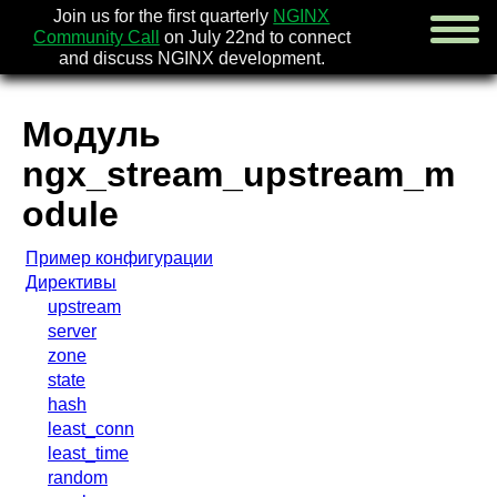
Join us for the first quarterly
NGINX
Community Call
on July 22nd to connect
and discuss NGINX development.
Модуль
english
ngx_stream_upstream_m
русский
odule
новости
[en]
Пример конфигурации
об nginx
Директивы
скачать
upstream
безопасность
[en]
server
документация
zone
faq
state
книги
[en]
hash
сообщество
least_conn
компания
least_time
random
x.com