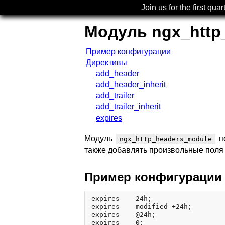
Join us for the first quar
Модуль ngx_http
Пример конфигурации
Директивы
add_header
add_header_inherit
add_trailer
add_trailer_inherit
expires
Модуль
по
ngx_http_headers_module
также добавлять произвольные поля 
Пример конфигурации
expires    24h;

expires    modified +24h;

expires    @24h;

expires    0;
