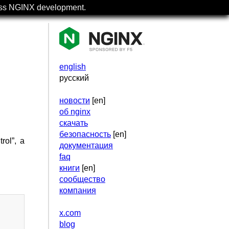
uss NGINX development.
english
русский
новости
[en]
об nginx
скачать
безопасность
[en]
ol”, а
документация
faq
книги
[en]
сообщество
компания
x.com
blog