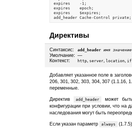
expires    -1;

expires    epoch;

expires    $expires;

Директивы
Синтаксис:
add_header
имя
значение
Умолчание:
—
Контекст:
,
,
,
http
server
location
if
Добавляет указанное поле в заголовок
206, 301, 302, 303, 304, 307 (1.1.16,
переменные.
Директив
может быть 
add_header
конфигурации при условии, что на 
наследования могут быть переопре
Если указан параметр
(1.7.5
always