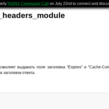
terly
NGINX Community Call
on July 22nd to connect and disc
_headers_module
зволяет выдавать поля заголовка “Expires” и “Cache-Contr
в заголовок ответа.