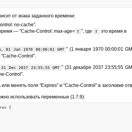
исит от знака заданного времени:
trol: no-cache”.
ремя — “Cache-Control: max-age=
”, где
это время в
t
t
” (1 января 1970 00:00:01 G
u, 01 Jan 1970 00:00:01 GMT
 “Cache-Control”.
” (31 декабря 2037 23:55:55 G
 31 Dec 2037 23:55:55 GMT
e-Control”.
ли менять поля “Expires” и “Cache-Control” в заголовке отв
жно использовать переменные (1.7.9):
es {
