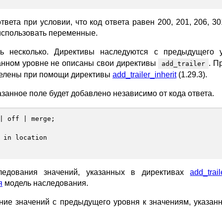
вета при условии, что код ответа равен 200, 201, 206, 30
 использовать переменные.
 несколько. Директивы наследуются с предыдущего 
данном уровне не описаны свои директивы
. П
add_trailer
делены при помощи директивы
add_trailer_inherit
(1.29.3).
казанное поле будет добавлено независимо от кода ответа.
|
off
|
merge
;
 in location
ледования значений, указанных в директивах
add_trail
я
модель наследования.
ие значений с предыдущего уровня к значениям, указан