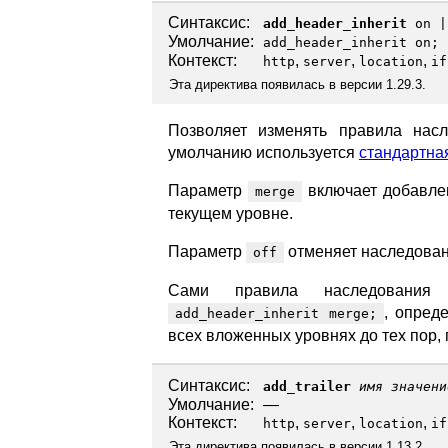
Синтаксис:
add_header_inherit
on
Умолчание:
add_header_inherit on;
Контекст:
,
,
,
http
server
location
if
Эта директива появилась в версии 1.29.3.
Позволяет изменять правила нас
умолчанию используется
стандартна
Параметр
включает добавлен
merge
текущем уровне.
Параметр
отменяет наследован
off
Сами правила наследования 
, опред
add_header_inherit merge;
всех вложенных уровнях до тех пор, 
Синтаксис:
add_trailer
имя
значени
Умолчание:
—
Контекст:
,
,
,
http
server
location
if
Эта директива появилась в версии 1.13.2.