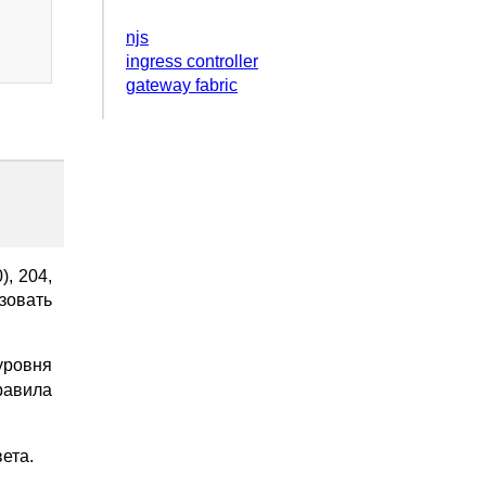
njs
ingress controller
gateway fabric
), 204,
ьзовать
уровня
равила
вета.