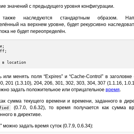
ие значений с предыдущего уровня конфигурации.
также наследуются стандартным образом. Нап
делённый на верхнем уровне, будет рекурсивно наследоват
пока не будет переопределён.
я
;
ff
;
 в location
или менять поля “Expires” и “Cache-Control” в заголовке 
 201 (1.3.10), 204, 206, 301, 302, 303, 304, 307 (1.1.16, 1.0.
 можно задать положительное или отрицательное
время
.
 как сумма текущего времени и времени, заданного в дире
(0.7.0, 0.6.32), то время получается как сумма в
fied
ного в директиве.
” можно задать время суток (0.7.9, 0.6.34):