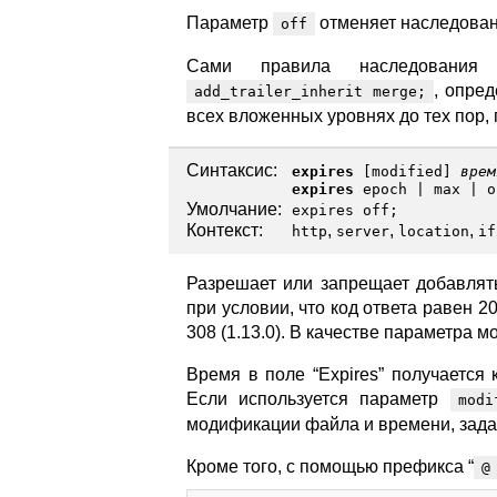
Параметр
отменяет наследован
off
Сами правила наследования 
, опре
add_trailer_inherit merge;
всех вложенных уровнях до тех пор, 
Синтаксис:
expires
[
modified
]
врем
expires
epoch
|
max
|
o
Умолчание:
expires off;
Контекст:
,
,
,
http
server
location
if
Разрешает или запрещает добавлять 
при условии, что код ответа равен 200,
308 (1.13.0). В качестве параметра
Время в поле “Expires” получается
Если используется параметр
modi
модификации файла и времени, задан
Кроме того, с помощью префикса “
@