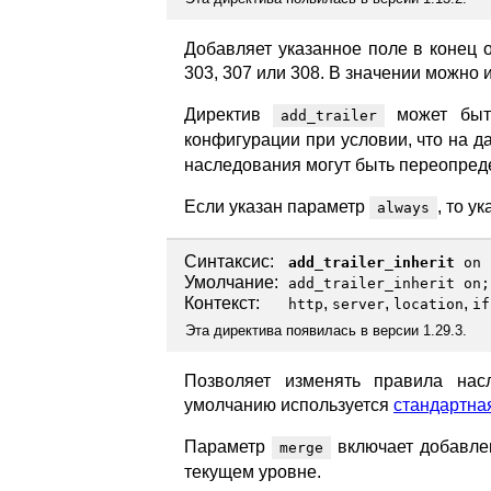
Добавляет указанное поле в конец от
303, 307 или 308. В значении можно
Директив
может быть
add_trailer
конфигурации при условии, что на 
наследования могут быть переопре
Если указан параметр
, то у
always
Синтаксис:
add_trailer_inherit
on
Умолчание:
add_trailer_inherit on;
Контекст:
,
,
,
http
server
location
if
Эта директива появилась в версии 1.29.3.
Позволяет изменять правила нас
умолчанию используется
стандартна
Параметр
включает добавлен
merge
текущем уровне.