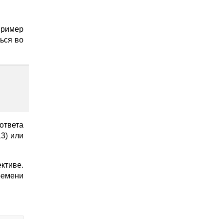
ример
ься во
ответа
13) или
ктиве.
ремени