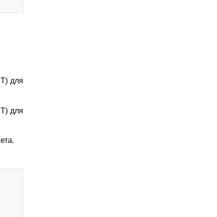
MT) для
MT) для
ета.