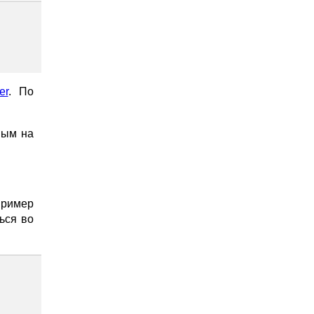
er
. По
ным на
ример
ься во