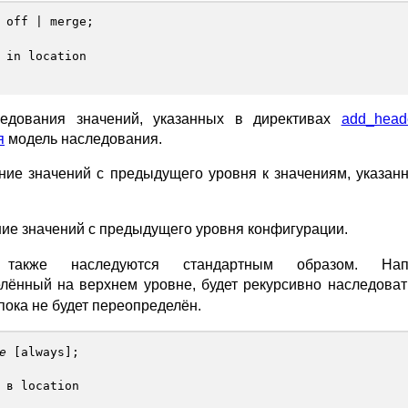
|
off
|
merge
;
 in location
ледования значений, указанных в директивах
add_head
я
модель наследования.
ие значений с предыдущего уровня к значениям, указан
ие значений с предыдущего уровня конфигурации.
также наследуются стандартным образом. Нап
елённый на верхнем уровне, будет рекурсивно наследоват
пока не будет переопределён.
е
[
always
];
 в location