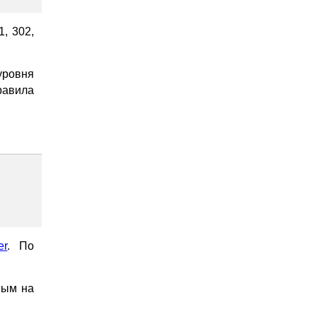
1, 302,
уровня
равила
er
. По
ным на