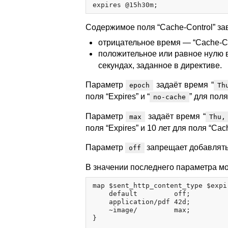
Содержимое поля “Cache-Control” зав
отрицательное время — “Cache-Con
положительное или равное нулю в
секундах, заданное в директиве.
Параметр
задаёт время “
epoch
Th
поля “Expires” и “
” для поля
no-cache
Параметр
задаёт время “
max
Thu,
поля “Expires” и 10 лет для поля “Cach
Параметр
запрещает добавлять и
off
В значении последнего параметра мо
map $sent_http_content_type $expir
    default         off;

    application/pdf 42d;

    ~image/         max;

}
