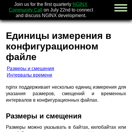
Join us for the first quarterly
NGINX
Community Call
on July 22nd to connect
and discuss NGINX development.
Единицы измерения в
english
конфигурационном
русский
файле
новости
[en]
Размеры и смещения
об nginx
Интервалы времени
скачать
безопасность
[en]
nginx поддерживает несколько единиц измерения для
документация
указания размеров, смещений и временных
faq
интервалов в конфигурационных файлах.
книги
[en]
сообщество
компания
Размеры и смещения
x.com
Размеры можно указывать в байтах, килобайтах или