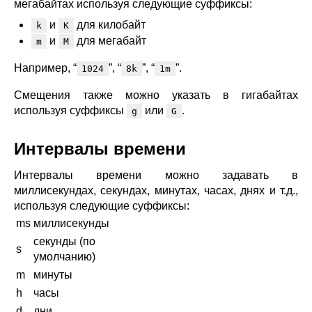
blog
мегабайтах используя следующие суффиксы:
и
для килобайт
k
K
njs
и
для мегабайт
m
M
ingress controller
gateway fabric
Например, “
”, “
”, “
”.
1024
8k
1m
Смещения также можно указать в гигабайтах
используя суффиксы
или
.
g
G
Интервалы времени
Интервалы времени можно задавать в
миллисекундах, секундах, минутах, часах, днях и т.д.,
используя следующие суффиксы:
ms
миллисекунды
секунды (по
s
умолчанию)
m
минуты
h
часы
d
дни