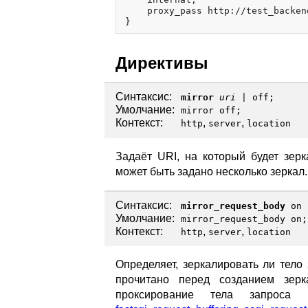
    proxy_pass http://test_backen
Директивы
Синтаксис:
mirror
uri
|
off
;
Умолчание:
mirror off;
Контекст:
,
,
http
server
location
Задаёт URI, на который будет зер
может быть задано несколько зеркал.
Синтаксис:
mirror_request_body
on
Умолчание:
mirror_request_body on;
Контекст:
,
,
http
server
location
Определяет, зеркалировать ли тело 
прочитано перед созданием зер
проксирование тела запроса 