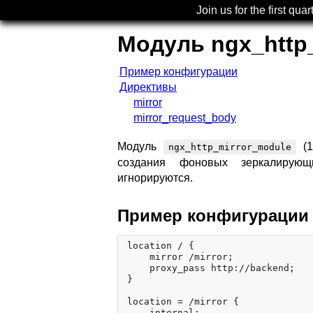
Join us for the first quar
Модуль ngx_http
Пример конфигурации
Директивы
mirror
mirror_request_body
Модуль
(1
ngx_http_mirror_module
создания фоновых зеркалирующ
игнорируются.
Пример конфигурации
location / {

    mirror /mirror;

    proxy_pass http://backend;

}

location = /mirror {

    internal;
