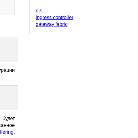
njs
ingress controller
gateway fabric
урации
 будет
ванное
fering
,