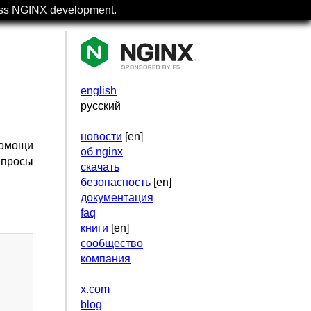
uss NGINX development.
english
русский
новости
[en]
помощи
об nginx
просы
скачать
безопасность
[en]
документация
faq
книги
[en]
сообщество
компания
x.com
blog