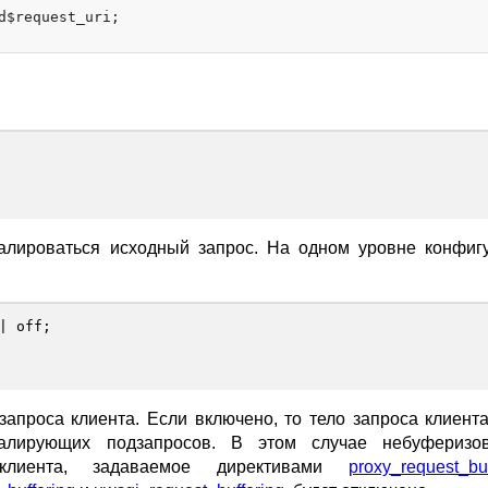
d$request_uri;

калироваться исходный запрос. На одном уровне конфиг
|
off
;
запроса клиента. Если включено, то тело запроса клиента
калирующих подзапросов. В этом случае небуферизо
клиента, задаваемое директивами
proxy_request_buf