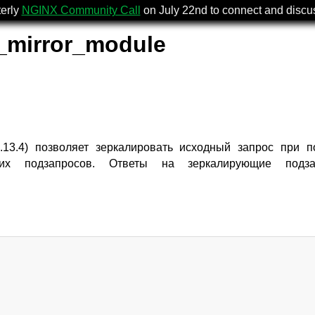
terly
NGINX Community Call
on July 22nd to connect and disc
_mirror_module
.13.4) позволяет зеркалировать исходный запрос при 
их подзапросов. Ответы на зеркалирующие подза