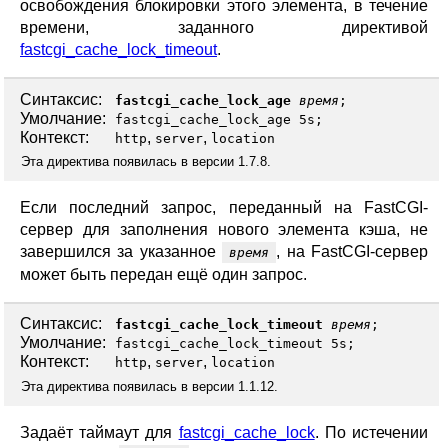
освобождения блокировки этого элемента, в течение
времени, заданного директивой
fastcgi_cache_lock_timeout
.
Синтаксис:
fastcgi_cache_lock_age
время
;
Умолчание:
fastcgi_cache_lock_age 5s;
Контекст:
,
,
http
server
location
Эта директива появилась в версии 1.7.8.
Если последний запрос, переданный на FastCGI-
сервер для заполнения нового элемента кэша, не
завершился за указанное
, на FastCGI-сервер
время
может быть передан ещё один запрос.
Синтаксис:
fastcgi_cache_lock_timeout
время
;
Умолчание:
fastcgi_cache_lock_timeout 5s;
Контекст:
,
,
http
server
location
Эта директива появилась в версии 1.1.12.
Задаёт таймаут для
fastcgi_cache_lock
. По истечении