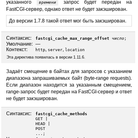
указанного
запрос будет передан на
времени
FastCGI-сервер, однако ответ не будет закэширован.
До версии 1.7.8 такой ответ мог быть закэширован.
Синтаксис:
fastcgi_cache_max_range_offset
число
;
Умолчание:
—
Контекст:
,
,
http
server
location
Эта директива появилась в версии 1.11.6.
Задаёт смещение в байтах для запросов с указанием
диапазона запрашиваемых байт (byte-range requests).
Если диапазон находится за указанным смещением,
range-запрос будет передан на FastCGI-сервер и ответ
не будет закэширован.
Синтаксис:
fastcgi_cache_methods
GET
HEAD
POST
...;