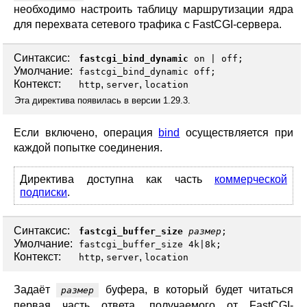
необходимо настроить таблицу маршрутизации ядра
для перехвата сетевого трафика с FastCGI-сервера.
Синтаксис:
fastcgi_bind_dynamic
on
|
off
;
Умолчание:
fastcgi_bind_dynamic off;
Контекст:
,
,
http
server
location
Эта директива появилась в версии 1.29.3.
Если включено, операция
bind
осуществляется при
каждой попытке соединения.
Директива доступна как часть
коммерческой
подписки
.
Синтаксис:
fastcgi_buffer_size
размер
;
Умолчание:
fastcgi_buffer_size 4k|8k;
Контекст:
,
,
http
server
location
Задаёт
буфера, в который будет читаться
размер
первая часть ответа, получаемого от FastCGI-