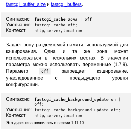
fastcgi_buffer_size
и
fastcgi_buffers
.
Синтаксис:
fastcgi_cache
зона
|
off
;
Умолчание:
fastcgi_cache off;
Контекст:
,
,
http
server
location
Задаёт зону разделяемой памяти, используемой для
кэширования. Одна и та же зона может
использоваться в нескольких местах. В значении
параметра можно использовать переменные (1.7.9).
Параметр
запрещает кэширование,
off
унаследованное с предыдущего уровня
конфигурации.
Синтаксис:
fastcgi_cache_background_update
on
|
off
;
Умолчание:
fastcgi_cache_background_update off;
Контекст:
,
,
http
server
location
Эта директива появилась в версии 1.11.10.