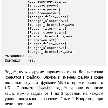
keys_zone
=
имя
:
размер
[
inactive
=
время
]
[
max_size
=
размер
]
[
min_free
=
размер
]
[
manager_files
=
число
]
[
manager_sleep
=
время
]
[
manager_threshold
=
время
]
[
loader_files
=
число
]
[
loader_sleep
=
время
]
[
loader_threshold
=
время
]
[
purger
=
on
|
off
]
[
purger_files
=
число
]
[
purger_sleep
=
время
]
[
purger_threshold
=
время
];
Умолчание:
—
Контекст:
http
Задаёт путь и другие параметры кэша. Данные кэша
хранятся в файлах. Ключом и именем файла в кэше
является результат функции MD5 от проксированного
URL. Параметр
задаёт уровни иерархии
levels
кэша: можно задать от 1 до 3 уровней, на каждом
уровне допускаются значения 1 или 2. Например, при
использовании