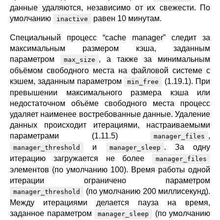
данные удаляются, независимо от их свежести. По
умолчанию
равен 10 минутам.
inactive
Специальный процесс “cache manager” следит за
максимальным размером кэша, заданным
параметром
, а также за минимальным
max_size
объёмом свободного места на файловой системе с
кэшем, заданным параметром
(1.19.1). При
min_free
превышении максимального размера кэша или
недостаточном объёме свободного места процесс
удаляет наименее востребованные данные. Удаление
данных происходит итерациями, настраиваемыми
параметрами (1.11.5)
,
manager_files
и
. За одну
manager_threshold
manager_sleep
итерацию загружается не более
manager_files
элементов (по умолчанию 100). Время работы одной
итерации ограничено параметром
(по умолчанию 200 миллисекунд).
manager_threshold
Между итерациями делается пауза на время,
заданное параметром
(по умолчанию
manager_sleep