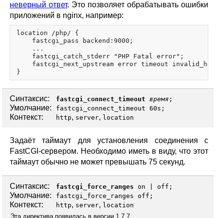
неверный ответ
. Это позволяет обрабатывать ошибки
приложений в nginx, например:
location /php/ {

    fastcgi_pass backend:9000;

    ...

    fastcgi_catch_stderr "PHP Fatal error";

    fastcgi_next_upstream error timeout invalid_head
Синтаксис:
fastcgi_connect_timeout
время
;
Умолчание:
fastcgi_connect_timeout 60s;
Контекст:
,
,
http
server
location
Задаёт таймаут для установления соединения с
FastCGI-сервером. Необходимо иметь в виду, что этот
таймаут обычно не может превышать 75 секунд.
Синтаксис:
fastcgi_force_ranges
on
|
off
;
Умолчание:
fastcgi_force_ranges off;
Контекст:
,
,
http
server
location
Эта директива появилась в версии 1.7.7.