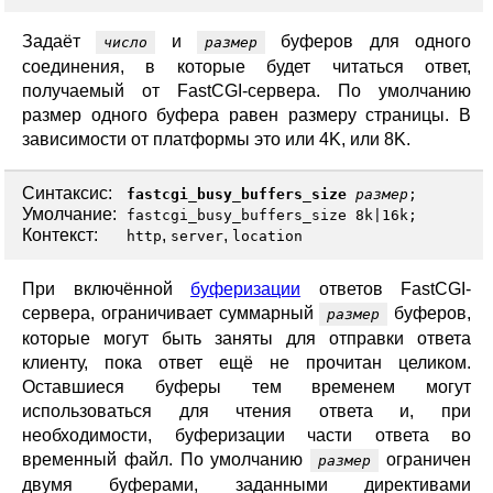
Задаёт
и
буферов для одного
число
размер
соединения, в которые будет читаться ответ,
получаемый от FastCGI-сервера. По умолчанию
размер одного буфера равен размеру страницы. В
зависимости от платформы это или 4K, или 8K.
Синтаксис:
fastcgi_busy_buffers_size
размер
;
Умолчание:
fastcgi_busy_buffers_size 8k|16k;
Контекст:
,
,
http
server
location
При включённой
буферизации
ответов FastCGI-
сервера, ограничивает суммарный
буферов,
размер
которые могут быть заняты для отправки ответа
клиенту, пока ответ ещё не прочитан целиком.
Оставшиеся буферы тем временем могут
использоваться для чтения ответа и, при
необходимости, буферизации части ответа во
временный файл. По умолчанию
ограничен
размер
двумя буферами, заданными директивами