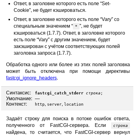
Ответ, в заголовке которого есть поле “Set-
Cookie”, не будет кэшироваться.
Ответ, в заголовке которого есть поле “Vary” со
специальным значением “
”, не будет
*
кэшироваться (1.7.7). Ответ, в заголовке которого
есть поле “Vary” с другим значением, будет
закэширован с учётом соответствующих полей
заголовка запроса (1.7.7).
Обработка одного или более из этих полей заголовка
может быть отключена при помощи директивы
fastcgi_ignore_headers
.
Синтаксис:
fastcgi_catch_stderr
строка
;
Умолчание:
—
Контекст:
,
,
http
server
location
Задаёт строку для поиска в потоке ошибок ответа,
полученного от FastCGI-сервера. Если
строка
найдена, то считается, что FastCGI-сервер вернул