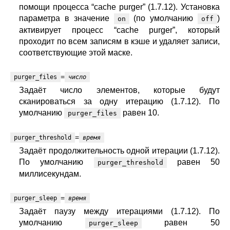
помощи процесса “cache purger” (1.7.12). Установка
параметра в значение
(по умолчанию
)
on
off
активирует процесс “cache purger”, который
проходит по всем записям в кэше и удаляет записи,
соответствующие этой маске.
=
purger_files
число
Задаёт число элементов, которые будут
сканироваться за одну итерацию (1.7.12). По
умолчанию
равен 10.
purger_files
=
purger_threshold
время
Задаёт продолжительность одной итерации (1.7.12).
По умолчанию
равен 50
purger_threshold
миллисекундам.
=
purger_sleep
время
Задаёт паузу между итерациями (1.7.12). По
умолчанию
равен 50
purger_sleep