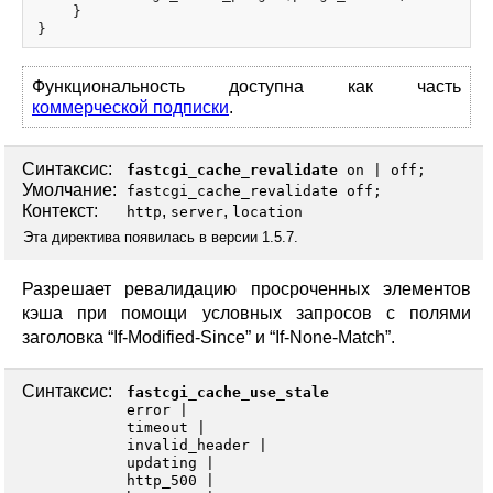
    }

Функциональность доступна как часть
коммерческой подписки
.
Синтаксис:
fastcgi_cache_revalidate
on
|
off
;
Умолчание:
fastcgi_cache_revalidate off;
Контекст:
,
,
http
server
location
Эта директива появилась в версии 1.5.7.
Разрешает ревалидацию просроченных элементов
кэша при помощи условных запросов с полями
заголовка “If-Modified-Since” и “If-None-Match”.
Синтаксис:
fastcgi_cache_use_stale
error
timeout
invalid_header
updating
http_500