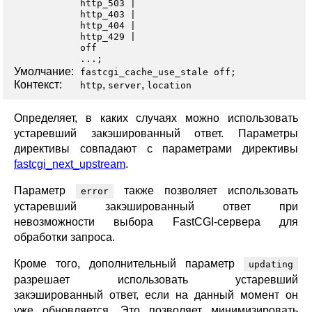
http_503
http_403
http_404
http_429
off
...;
Умолчание:
fastcgi_cache_use_stale off;
Контекст:
,
,
http
server
location
Определяет, в каких случаях можно использовать
устаревший закэшированный ответ. Параметры
директивы совпадают с параметрами директивы
fastcgi_next_upstream
.
Параметр
также позволяет использовать
error
устаревший закэшированный ответ при
невозможности выбора FastCGI-сервера для
обработки запроса.
Кроме того, дополнительный параметр
updating
разрешает использовать устаревший
закэшированный ответ, если на данный момент он
уже обновляется. Это позволяет минимизировать