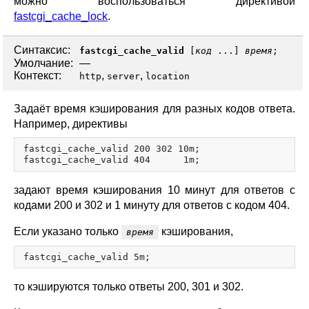
можно воспользоваться директивой
fastcgi_cache_lock
.
Синтаксис:
fastcgi_cache_valid
[
код
...]
время
;
Умолчание:
—
Контекст:
,
,
http
server
location
Задаёт время кэширования для разных кодов ответа.
Например, директивы
fastcgi_cache_valid 200 302 10m;

задают время кэширования 10 минут для ответов с
кодами 200 и 302 и 1 минуту для ответов с кодом 404.
Если указано только
кэширования,
время
то кэшируются только ответы 200, 301 и 302.