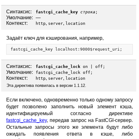
Синтаксис:
fastcgi_cache_key
строка
;
Умолчание:
—
Контекст:
,
,
http
server
location
Задаёт ключ для кэширования, например,
Синтаксис:
fastcgi_cache_lock
on
|
off
;
Умолчание:
fastcgi_cache_lock off;
Контекст:
,
,
http
server
location
Эта директива появилась в версии 1.1.12.
Если включено, одновременно только одному запросу
будет позволено заполнить новый элемент кэша,
идентифицируемый согласно директиве
fastcgi_cache_key
, передав запрос на FastCGI-сервер.
Остальные запросы этого же элемента будут либо
ожидать появления ответа в кэше, либо