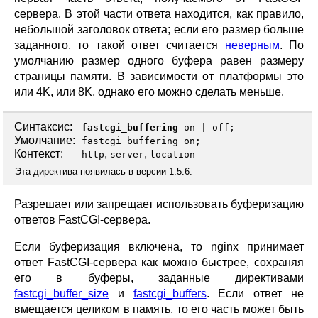
сервера. В этой части ответа находится, как правило,
небольшой заголовок ответа; если его размер больше
заданного, то такой ответ считается
неверным
. По
умолчанию размер одного буфера равен размеру
страницы памяти. В зависимости от платформы это
или 4K, или 8K, однако его можно сделать меньше.
Синтаксис:
fastcgi_buffering
on
|
off
;
Умолчание:
fastcgi_buffering on;
Контекст:
,
,
http
server
location
Эта директива появилась в версии 1.5.6.
Разрешает или запрещает использовать буферизацию
ответов FastCGI-сервера.
Если буферизация включена, то nginx принимает
ответ FastCGI-сервера как можно быстрее, сохраняя
его в буферы, заданные директивами
fastcgi_buffer_size
и
fastcgi_buffers
. Если ответ не
вмещается целиком в память, то его часть может быть