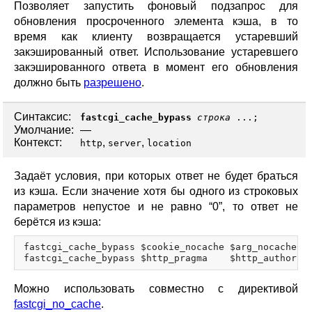
Позволяет запустить фоновый подзапрос для
обновления просроченного элемента кэша, в то
время как клиенту возвращается устаревший
закэшированный ответ. Использование устаревшего
закэшированного ответа в момент его обновления
должно быть
разрешено
.
Синтаксис:
fastcgi_cache_bypass
строка
...;
Умолчание:
—
Контекст:
,
,
http
server
location
Задаёт условия, при которых ответ не будет браться
из кэша. Если значение хотя бы одного из строковых
параметров непустое и не равно “0”, то ответ не
берётся из кэша:
fastcgi_cache_bypass $cookie_nocache $arg_nocache$ar
Можно использовать совместно с директивой
fastcgi_no_cache
.