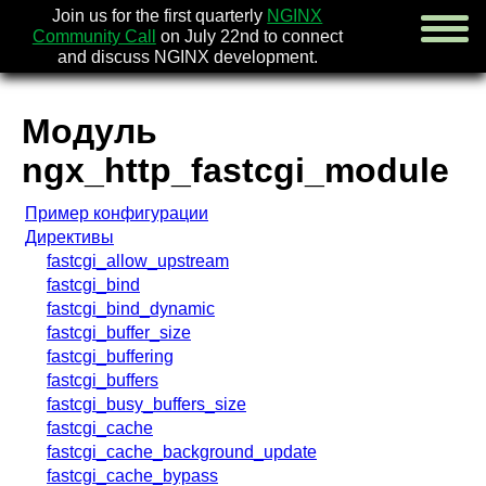
Join us for the first quarterly
NGINX
Community Call
on July 22nd to connect
and discuss NGINX development.
Модуль
english
ngx_http_fastcgi_module
русский
Пример конфигурации
новости
[e
Директивы
об nginx
fastcgi_allow_upstream
скачать
fastcgi_bind
безопасно
fastcgi_bind_dynamic
документа
fastcgi_buffer_size
faq
fastcgi_buffering
книги
[en]
fastcgi_buffers
сообщест
fastcgi_busy_buffers_size
компания
fastcgi_cache
fastcgi_cache_background_update
x.com
fastcgi_cache_bypass