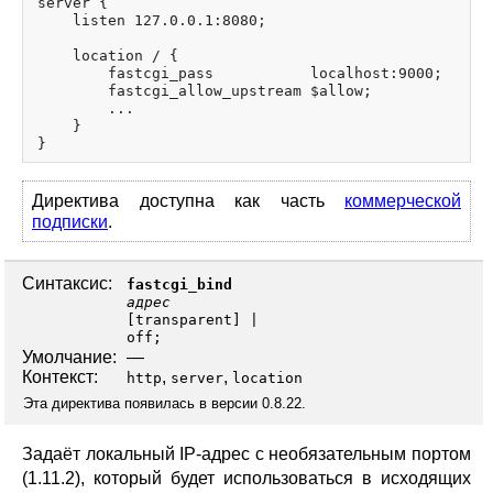
server {

    listen 127.0.0.1:8080;

    location / {

        fastcgi_pass           localhost:9000;

        fastcgi_allow_upstream $allow;

        ...

    }

Директива доступна как часть
коммерческой
подписки
.
Синтаксис:
fastcgi_bind
адрес
[
transparent
off
;
Умолчание:
—
Контекст:
,
,
http
server
location
Эта директива появилась в версии 0.8.22.
Задаёт локальный IP-адрес с необязательным портом
(1.11.2), который будет использоваться в исходящих