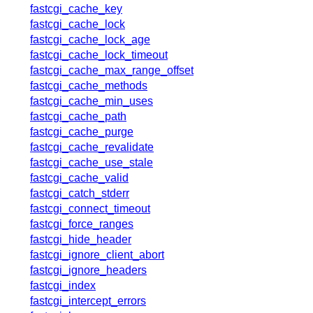
blog
fastcgi_cache_key
fastcgi_cache_lock
njs
fastcgi_cache_lock_age
ingress con
fastcgi_cache_lock_timeout
gateway fa
fastcgi_cache_max_range_offset
fastcgi_cache_methods
fastcgi_cache_min_uses
fastcgi_cache_path
fastcgi_cache_purge
fastcgi_cache_revalidate
fastcgi_cache_use_stale
fastcgi_cache_valid
fastcgi_catch_stderr
fastcgi_connect_timeout
fastcgi_force_ranges
fastcgi_hide_header
fastcgi_ignore_client_abort
fastcgi_ignore_headers
fastcgi_index
fastcgi_intercept_errors