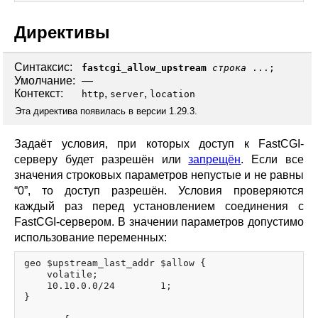
Директивы
Синтаксис:
fastcgi_allow_upstream
строка
...;
Умолчание:
—
Контекст:
,
,
http
server
location
Эта директива появилась в версии 1.29.3.
Задаёт условия, при которых доступ к FastCGI-
серверу будет разрешён или
запрещён
. Если все
значения строковых параметров непустые и не равны
“0”, то доступ разрешён. Условия проверяются
каждый раз перед установлением соединения с
FastCGI-сервером. В значении параметров допустимо
использование переменных:
geo $upstream_last_addr $allow {

    volatile;

    10.10.0.0/24        1;

}
