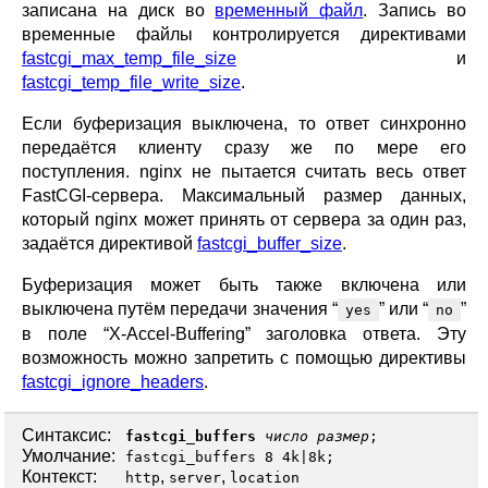
записана на диск во
временный файл
. Запись во
временные файлы контролируется директивами
fastcgi_max_temp_file_size
и
fastcgi_temp_file_write_size
.
Если буферизация выключена, то ответ синхронно
передаётся клиенту сразу же по мере его
поступления. nginx не пытается считать весь ответ
FastCGI-сервера. Максимальный размер данных,
который nginx может принять от сервера за один раз,
задаётся директивой
fastcgi_buffer_size
.
Буферизация может быть также включена или
выключена путём передачи значения “
” или “
”
yes
no
в поле “X-Accel-Buffering” заголовка ответа. Эту
возможность можно запретить с помощью директивы
fastcgi_ignore_headers
.
Синтаксис:
fastcgi_buffers
число
размер
;
Умолчание:
fastcgi_buffers 8 4k|8k;
Контекст:
,
,
http
server
location