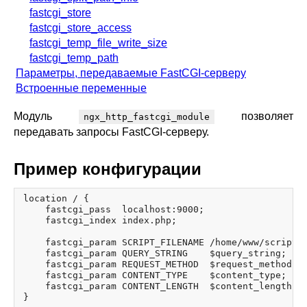
fastcgi_store
fastcgi_store_access
fastcgi_temp_file_write_size
fastcgi_temp_path
Параметры, передаваемые FastCGI-серверу
Встроенные переменные
Модуль
позволяет
ngx_http_fastcgi_module
передавать запросы FastCGI-серверу.
Пример конфигурации
location / {

    fastcgi_pass  localhost:9000;

    fastcgi_index index.php;

    fastcgi_param SCRIPT_FILENAME /home/www/scripts/
    fastcgi_param QUERY_STRING    $query_string;

    fastcgi_param REQUEST_METHOD  $request_method;

    fastcgi_param CONTENT_TYPE    $content_type;

    fastcgi_param CONTENT_LENGTH  $content_length;
