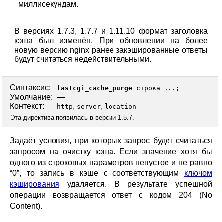
миллисекундам.
В версиях 1.7.3, 1.7.7 и 1.11.10 формат заголовка
кэша был изменён. При обновлении на более
новую версию nginx ранее закэшированные ответы
будут считаться недействительными.
Синтаксис:
fastcgi_cache_purge
строка ...;
Умолчание:
—
Контекст:
,
,
http
server
location
Эта директива появилась в версии 1.5.7.
Задаёт условия, при которых запрос будет считаться
запросом на очистку кэша. Если значение хотя бы
одного из строковых параметров непустое и не равно
“0”, то запись в кэше с соответствующим
ключом
кэширования
удаляется. В результате успешной
операции возвращается ответ с кодом 204 (No
Content).