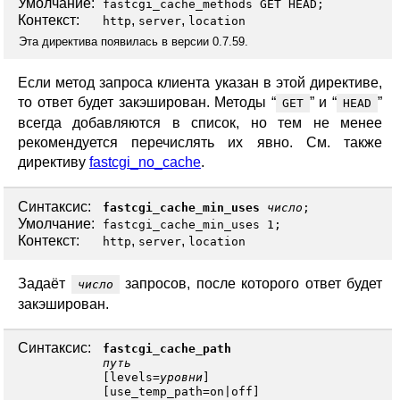
Умолчание:
fastcgi_cache_methods GET HEAD;
Контекст:
,
,
http
server
location
Эта директива появилась в версии 0.7.59.
Если метод запроса клиента указан в этой директиве,
то ответ будет закэширован. Методы “
” и “
”
GET
HEAD
всегда добавляются в список, но тем не менее
рекомендуется перечислять их явно. См. также
директиву
fastcgi_no_cache
.
Синтаксис:
fastcgi_cache_min_uses
число
;
Умолчание:
fastcgi_cache_min_uses 1;
Контекст:
,
,
http
server
location
Задаёт
запросов, после которого ответ будет
число
закэширован.
Синтаксис:
fastcgi_cache_path
путь
[
levels
=
уровни
]
[
use_temp_path
=
on
|
off