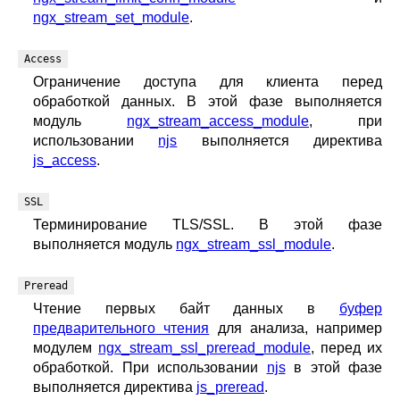
blog
ngx_stream_set_module
.
njs
Access
ingress controller
Ограничение доступа для клиента перед
gateway fabric
обработкой данных. В этой фазе выполняется
модуль
ngx_stream_access_module
, при
использовании
njs
выполняется директива
js_access
.
SSL
Терминирование TLS/SSL. В этой фазе
выполняется модуль
ngx_stream_ssl_module
.
Preread
Чтение первых байт данных в
буфер
предварительного чтения
для анализа, например
модулем
ngx_stream_ssl_preread_module
, перед их
обработкой. При использовании
njs
в этой фазе
выполняется директива
js_preread
.