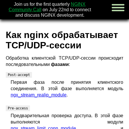
Join us for the first quarterly
NGINX
Community Call
on July 22nd to connect
and discuss NGINX development.
Как nginx обрабатывает
english
TCP/UDP-сессии
русский
Обработка клиентской TCP/UDP-сессии происходит
новости
[en]
последовательными
фазами
:
об nginx
скачать
Post-accept
безопасность
[en]
Первая фаза после принятия клиентского
документация
соединения. В этой фазе выполняется модуль
faq
ngx_stream_realip_module
.
книги
[en]
сообщество
Pre-access
компания
Предварительная проверка доступа. В этой фазе
выполняются модули
x.com
ngx_stream_limit_conn_module
и