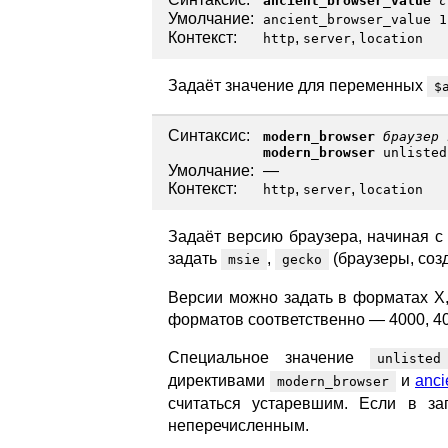
ancient_browser_value
с
Умолчание:
ancient_browser_value 1
Контекст:
,
,
http
server
location
Задаёт значение для переменных
$
Синтаксис:
modern_browser
браузер
modern_browser
unlisted
Умолчание:
—
Контекст:
,
,
http
server
location
Задаёт версию браузера, начиная с
задать
,
(браузеры, созд
msie
gecko
Версии можно задать в форматах X,
форматов соответственно — 4000, 400
Специальное значение
unlisted
директивами
и
anci
modern_browser
считаться устаревшим. Если в заг
неперечисленным.