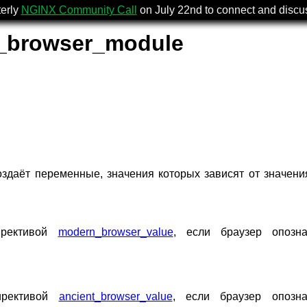
terly
NGINX Community Call
on July 22nd to connect and disc
_browser_module
здаёт переменные, значения которых зависят от значени
ирективой
modern_browser_value
, если браузер опозн
ирективой
ancient_browser_value
, если браузер опозн