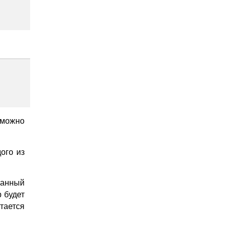
 можно
ого из
анный
 будет
тается