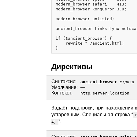
modern_browser safari    413;

modern_browser konqueror 3.0;

modern_browser unlisted;

ancient_browser Links Lynx netscap
if ($ancient_browser) {

    rewrite ^ /ancient.html;

Директивы
Синтаксис:
ancient_browser
строка
Умолчание:
—
Контекст:
,
,
http
server
location
Задаёт подстроки, при нахождении к
устаревшим. Специальная строка “
”.
4]
Синтаксис: