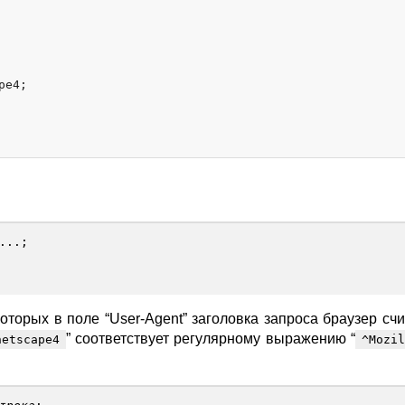
e4;

...;
оторых в поле “User-Agent” заголовка запроса браузер счи
” соответствует регулярному выражению “
netscape4
^Mozi