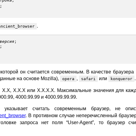
трока
;
;
.
ancient_browser
версия
;
;
 которой он считается современным. В качестве браузера
анные на основе Mozilla),
,
или
.
opera
safari
konqueror
 X.X, X.X.X или X.X.X.X. Максимальные значения для кажд
0.99, 4000.99.99 и 4000.99.99.99.
указывает считать современным браузер, не опис
ent_browser
. В противном случае неперечисленный браузер
оловке запроса нет поля “User-Agent”, то браузер счи