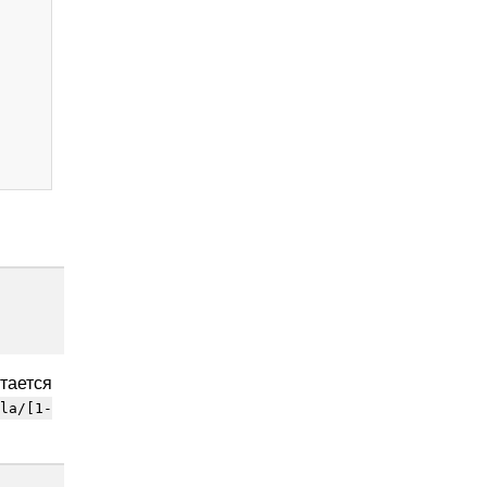
тается
lla/[1-