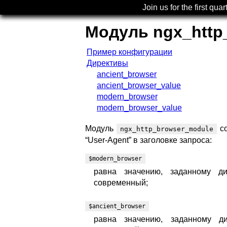
Join us for the first quar
Модуль ngx_http
Пример конфигурации
Директивы
ancient_browser
ancient_browser_value
modern_browser
modern_browser_value
Модуль
со
ngx_http_browser_module
“User-Agent” в заголовке запроса:
$modern_browser
равна значению, заданному д
современный;
$ancient_browser
равна значению, заданному д