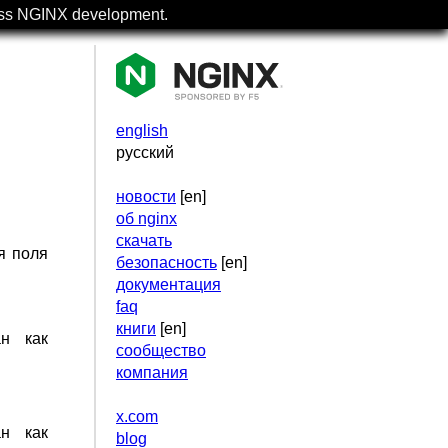
uss NGINX development.
english
русский
новости
[en]
об nginx
скачать
я поля
безопасность
[en]
документация
faq
книги
[en]
ан как
сообщество
компания
x.com
ан как
blog