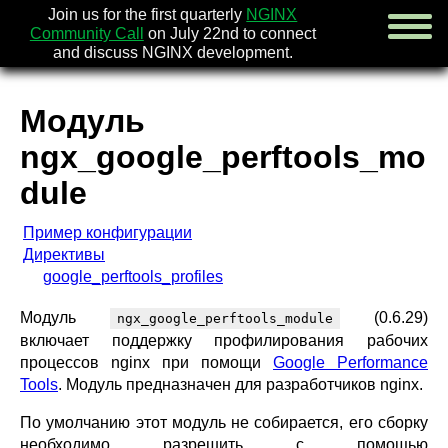
Join us for the first quarterly
NGINX
Community Call
on July 22nd to connect
and discuss NGINX development.
Модуль
english
ngx_google_perftools_mo
русский
dule
новости
[en]
Пример конфигурации
об nginx
Директивы
скачать
google_perftools_profiles
безопасность
[en]
документация
Модуль
(0.6.29)
ngx_google_perftools_module
faq
включает поддержку профилирования рабочих
книги
[en]
процессов nginx при помощи
Google Performance
сообщество
Tools
. Модуль предназначен для разработчиков nginx.
компания
По умолчанию этот модуль не собирается, его сборку
x.com
необходимо разрешить с помощью