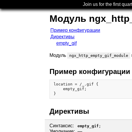
Join us for the first quar
Модуль ngx_http
Пример конфигурации
Директивы
empty_gif
Модуль
ngx_http_empty_gif_module
Пример конфигурации
location = /_.gif {

    empty_gif;

Директивы
Синтаксис:
empty_gif
;
Умолчание:
—