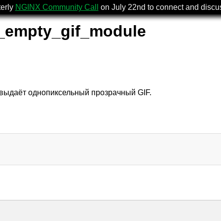
terly
NGINX Community Call
on July 22nd to connect and disc
_empty_gif_module
выдаёт однопиксельный прозрачный GIF.