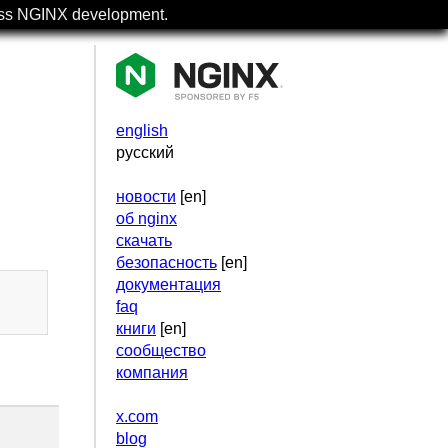
uss NGINX development.
english
русский
новости
[en]
об nginx
скачать
безопасность
[en]
документация
faq
книги
[en]
сообщество
компания
x.com
blog