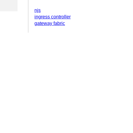
njs
ingress controller
gateway fabric