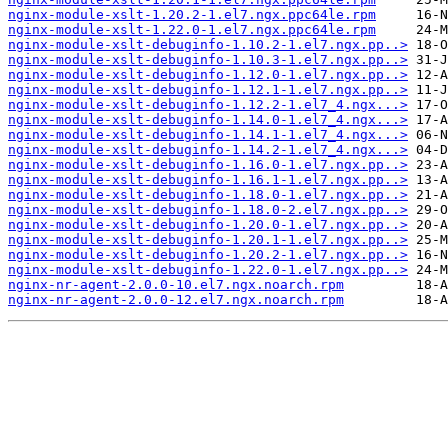
nginx-module-xslt-1.20.2-1.el7.ngx.ppc64le.rpm
nginx-module-xslt-1.22.0-1.el7.ngx.ppc64le.rpm
nginx-module-xslt-debuginfo-1.10.2-1.el7.ngx.pp..>
nginx-module-xslt-debuginfo-1.10.3-1.el7.ngx.pp..>
nginx-module-xslt-debuginfo-1.12.0-1.el7.ngx.pp..>
nginx-module-xslt-debuginfo-1.12.1-1.el7.ngx.pp..>
nginx-module-xslt-debuginfo-1.12.2-1.el7_4.ngx...>
nginx-module-xslt-debuginfo-1.14.0-1.el7_4.ngx...>
nginx-module-xslt-debuginfo-1.14.1-1.el7_4.ngx...>
nginx-module-xslt-debuginfo-1.14.2-1.el7_4.ngx...>
nginx-module-xslt-debuginfo-1.16.0-1.el7.ngx.pp..>
nginx-module-xslt-debuginfo-1.16.1-1.el7.ngx.pp..>
nginx-module-xslt-debuginfo-1.18.0-1.el7.ngx.pp..>
nginx-module-xslt-debuginfo-1.18.0-2.el7.ngx.pp..>
nginx-module-xslt-debuginfo-1.20.0-1.el7.ngx.pp..>
nginx-module-xslt-debuginfo-1.20.1-1.el7.ngx.pp..>
nginx-module-xslt-debuginfo-1.20.2-1.el7.ngx.pp..>
nginx-module-xslt-debuginfo-1.22.0-1.el7.ngx.pp..>
nginx-nr-agent-2.0.0-10.el7.ngx.noarch.rpm
nginx-nr-agent-2.0.0-12.el7.ngx.noarch.rpm