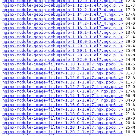
nginx-module-geoip-debuginfo-1.12.0-1.el7.ngx.p..>
nginx-module-geoip-debuginfo-1.12.1-1.el7.ngx.p..>
nginx-module-geoip-debuginfo-1.12.2-1.el7_4.ngx..>
nginx-module-geoip-debuginfo-1.14.0-1.el7_4.ngx..>
nginx-module-geoip-debuginfo-1.14.1-1.el7_4.ngx..>
nginx-module-geoip-debuginfo-1.14.2-1.el7_4.ngx..>
nginx-module-geoip-debuginfo-1.16.0-1.el7.ngx.p..>
nginx-module-geoip-debuginfo-1.16.1-1.el7.ngx.p..>
nginx-module-geoip-debuginfo-1.18.0-1.el7.ngx.p..>
nginx-module-geoip-debuginfo-1.18.0-2.el7.ngx.p..>
nginx-module-geoip-debuginfo-1.20.0-1.el7.ngx.p..>
nginx-module-geoip-debuginfo-1.20.1-1.el7.ngx.p..>
nginx-module-geoip-debuginfo-1.20.2-1.el7.ngx.p..>
nginx-module-geoip-debuginfo-1.22.0-1.el7.ngx.p..>
nginx-module-image-filter-1.10.1-1.el7.ngx.ppc6..>
nginx-module-image-filter-1.10.2-1.el7.ngx.ppc6..>
nginx-module-image-filter-1.10.3-1.el7.ngx.ppc6..>
nginx-module-image-filter-1.12.0-1.el7.ngx.ppc6..>
nginx-module-image-filter-1.12.1-1.el7.ngx.ppc6..>
nginx-module-image-filter-1.12.2-1.el7_4.ngx.pp..>
nginx-module-image-filter-1.14.0-1.el7_4.ngx.pp..>
nginx-module-image-filter-1.14.1-1.el7_4.ngx.pp..>
nginx-module-image-filter-1.14.2-1.el7_4.ngx.pp..>
nginx-module-image-filter-1.16.0-1.el7.ngx.ppc6..>
nginx-module-image-filter-1.16.1-1.el7.ngx.ppc6..>
nginx-module-image-filter-1.18.0-1.el7.ngx.ppc6..>
nginx-module-image-filter-1.18.0-2.el7.ngx.ppc6..>
nginx-module-image-filter-1.20.0-1.el7.ngx.ppc6..>
nginx-module-image-filter-1.20.1-1.el7.ngx.ppc6..>
nginx-module-image-filter-1.20.2-1.el7.ngx.ppc6..>