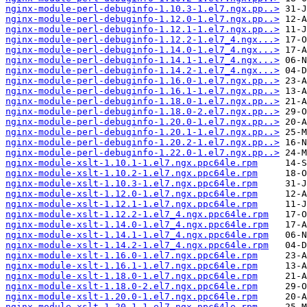
nginx-module-perl-debuginfo-1.10.3-1.el7.ngx.pp..>
nginx-module-perl-debuginfo-1.12.0-1.el7.ngx.pp..>
nginx-module-perl-debuginfo-1.12.1-1.el7.ngx.pp..>
nginx-module-perl-debuginfo-1.12.2-1.el7_4.ngx...>
nginx-module-perl-debuginfo-1.14.0-1.el7_4.ngx...>
nginx-module-perl-debuginfo-1.14.1-1.el7_4.ngx...>
nginx-module-perl-debuginfo-1.14.2-1.el7_4.ngx...>
nginx-module-perl-debuginfo-1.16.0-1.el7.ngx.pp..>
nginx-module-perl-debuginfo-1.16.1-1.el7.ngx.pp..>
nginx-module-perl-debuginfo-1.18.0-1.el7.ngx.pp..>
nginx-module-perl-debuginfo-1.18.0-2.el7.ngx.pp..>
nginx-module-perl-debuginfo-1.20.0-1.el7.ngx.pp..>
nginx-module-perl-debuginfo-1.20.1-1.el7.ngx.pp..>
nginx-module-perl-debuginfo-1.20.2-1.el7.ngx.pp..>
nginx-module-perl-debuginfo-1.22.0-1.el7.ngx.pp..>
nginx-module-xslt-1.10.1-1.el7.ngx.ppc64le.rpm
nginx-module-xslt-1.10.2-1.el7.ngx.ppc64le.rpm
nginx-module-xslt-1.10.3-1.el7.ngx.ppc64le.rpm
nginx-module-xslt-1.12.0-1.el7.ngx.ppc64le.rpm
nginx-module-xslt-1.12.1-1.el7.ngx.ppc64le.rpm
nginx-module-xslt-1.12.2-1.el7_4.ngx.ppc64le.rpm
nginx-module-xslt-1.14.0-1.el7_4.ngx.ppc64le.rpm
nginx-module-xslt-1.14.1-1.el7_4.ngx.ppc64le.rpm
nginx-module-xslt-1.14.2-1.el7_4.ngx.ppc64le.rpm
nginx-module-xslt-1.16.0-1.el7.ngx.ppc64le.rpm
nginx-module-xslt-1.16.1-1.el7.ngx.ppc64le.rpm
nginx-module-xslt-1.18.0-1.el7.ngx.ppc64le.rpm
nginx-module-xslt-1.18.0-2.el7.ngx.ppc64le.rpm
nginx-module-xslt-1.20.0-1.el7.ngx.ppc64le.rpm
nginx-module-xslt-1.20.1-1.el7.ngx.ppc64le.rpm