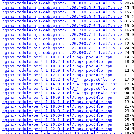
nginx-module-njs-debuginfo-1.20.0+0.5.3-1.el7.n..>
nginx-module-njs-debuginfo-1.20.1+0.5.3-1.el7.n..>
nginx-module-njs-debuginfo-1.20.1+0.6.0-1.el7.n..>
nginx-module-njs-debuginfo-1.20.1+0.6.1-1.el7.n..>
nginx-module-njs-debuginfo-1.20.1+0.6.2-1.el7.n..>
nginx-module-njs-debuginfo-1.20.1+0.7.0-1.el7.n..>
nginx-module-njs-debuginfo-1.20.2+0.7.0-1.el7.n..>
nginx-module-njs-debuginfo-1.20.2+0.7.1-1.el7.n..>
nginx-module-njs-debuginfo-1.20.2+0.7.2-1.el7.n..>
nginx-module-njs-debuginfo-1.20.2+0.7.3-1.el7.n..>
nginx-module-njs-debuginfo-1.22.0+0.7.3-1.el7.n..>
nginx-module-njs-debuginfo-1.22.0+0.7.4-1.el7.n..>
nginx-module-perl-1.10.1-1.el7.ngx.ppc64le.rpm
nginx-module-perl-1.10.2-1.el7.ngx.ppc64le.rpm
nginx-module-perl-1.10.3-1.el7.ngx.ppc64le.rpm
nginx-module-perl-1.12.0-1.el7.ngx.ppc64le.rpm
nginx-module-perl-1.12.1-1.el7.ngx.ppc64le.rpm
nginx-module-perl-1.12.2-1.el7_4.ngx.ppc64le.rpm
nginx-module-perl-1.14.0-1.el7_4.ngx.ppc64le.rpm
nginx-module-perl-1.14.1-1.el7_4.ngx.ppc64le.rpm
nginx-module-perl-1.14.2-1.el7_4.ngx.ppc64le.rpm
nginx-module-perl-1.16.0-1.el7.ngx.ppc64le.rpm
nginx-module-perl-1.16.1-1.el7.ngx.ppc64le.rpm
nginx-module-perl-1.18.0-1.el7.ngx.ppc64le.rpm
nginx-module-perl-1.18.0-2.el7.ngx.ppc64le.rpm
nginx-module-perl-1.20.0-1.el7.ngx.ppc64le.rpm
nginx-module-perl-1.20.1-1.el7.ngx.ppc64le.rpm
nginx-module-perl-1.20.2-1.el7.ngx.ppc64le.rpm
nginx-module-perl-1.22.0-1.el7.ngx.ppc64le.rpm
nginx-module-perl-debuginfo-1.10.2-1.el7.ngx.pp..>