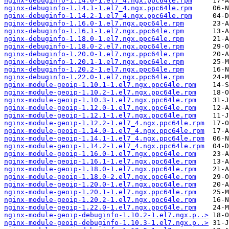
nginx-debuginfo-1.14.0-1.el7_4.ngx.ppc64le.rpm
nginx-debuginfo-1.14.1-1.el7_4.ngx.ppc64le.rpm
nginx-debuginfo-1.14.2-1.el7_4.ngx.ppc64le.rpm
nginx-debuginfo-1.16.0-1.el7.ngx.ppc64le.rpm
nginx-debuginfo-1.16.1-1.el7.ngx.ppc64le.rpm
nginx-debuginfo-1.18.0-1.el7.ngx.ppc64le.rpm
nginx-debuginfo-1.18.0-2.el7.ngx.ppc64le.rpm
nginx-debuginfo-1.20.0-1.el7.ngx.ppc64le.rpm
nginx-debuginfo-1.20.1-1.el7.ngx.ppc64le.rpm
nginx-debuginfo-1.20.2-1.el7.ngx.ppc64le.rpm
nginx-debuginfo-1.22.0-1.el7.ngx.ppc64le.rpm
nginx-module-geoip-1.10.1-1.el7.ngx.ppc64le.rpm
nginx-module-geoip-1.10.2-1.el7.ngx.ppc64le.rpm
nginx-module-geoip-1.10.3-1.el7.ngx.ppc64le.rpm
nginx-module-geoip-1.12.0-1.el7.ngx.ppc64le.rpm
nginx-module-geoip-1.12.1-1.el7.ngx.ppc64le.rpm
nginx-module-geoip-1.12.2-1.el7_4.ngx.ppc64le.rpm
nginx-module-geoip-1.14.0-1.el7_4.ngx.ppc64le.rpm
nginx-module-geoip-1.14.1-1.el7_4.ngx.ppc64le.rpm
nginx-module-geoip-1.14.2-1.el7_4.ngx.ppc64le.rpm
nginx-module-geoip-1.16.0-1.el7.ngx.ppc64le.rpm
nginx-module-geoip-1.16.1-1.el7.ngx.ppc64le.rpm
nginx-module-geoip-1.18.0-1.el7.ngx.ppc64le.rpm
nginx-module-geoip-1.18.0-2.el7.ngx.ppc64le.rpm
nginx-module-geoip-1.20.0-1.el7.ngx.ppc64le.rpm
nginx-module-geoip-1.20.1-1.el7.ngx.ppc64le.rpm
nginx-module-geoip-1.20.2-1.el7.ngx.ppc64le.rpm
nginx-module-geoip-1.22.0-1.el7.ngx.ppc64le.rpm
nginx-module-geoip-debuginfo-1.10.2-1.el7.ngx.p..>
nginx-module-geoip-debuginfo-1.10.3-1.el7.ngx.p..>